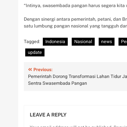
“Intinya, swasembada pangan harus segera kita 
Dengan sinergi antara pemerintah, petani, dan B
satu lumbung pangan nasional yang tangguh dan 
Tagged:
Indonesia
Nasional
news
Pe
update
Post
Previous:
Pemerintah Dorong Transformasi Lahan Tidur Ja
navigation
Sentra Swasembada Pangan
LEAVE A REPLY