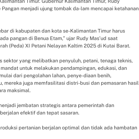
Kalimantan Timur. Gubernur Kalimantan Timur, Rudy
 Pangan menjadi ujung tombak da-lam mencapai ketahanan
bar di kabupaten dan kota se-Kalimantan Timur harus
a pangan di Benua Etam,” ujar Rudy Mas’ud saat
ah (Peda) XI Petani Nelayan Kaltim 2025 di Kutai Barat.
 sektor yang melibatkan penyuluh, petani, tenaga teknis,
i mandat untuk melakukan pendampingan, edukasi, dan
mulai dari pengolahan lahan, penye-diaan benih,
 mereka juga memfasilitasi distri-busi dan pemasaran hasil
ara maksimal.
enjadi jembatan strategis antara pemerintah dan
erjalan efektif dan tepat sasaran.
oduksi pertanian berjalan optimal dan tidak ada hambatan