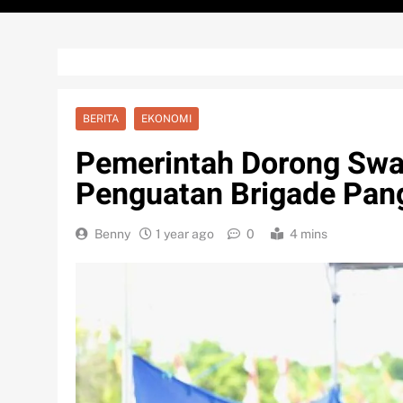
BERITA
EKONOMI
Pemerintah Dorong Sw
Penguatan Brigade Pan
Benny
1 year ago
0
4 mins