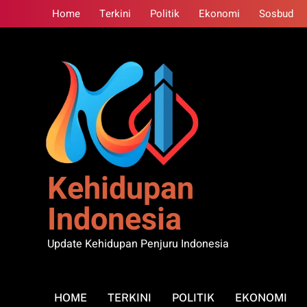
Skip
Home
Terkini
Politik
Ekonomi
Sosbud
to
content
Kehidupan
Indonesia
Update Kehidupan Penjuru Indonesia
HOME
TERKINI
POLITIK
EKONOMI