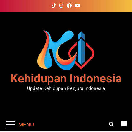
Skip
to
content
Kehidupan Indonesia
Update Kehidupan Penjuru Indonesia
MENU