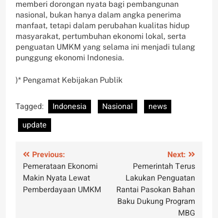
memberi dorongan nyata bagi pembangunan
nasional, bukan hanya dalam angka penerima
manfaat, tetapi dalam perubahan kualitas hidup
masyarakat, pertumbuhan ekonomi lokal, serta
penguatan UMKM yang selama ini menjadi tulang
punggung ekonomi Indonesia.
)* Pengamat Kebijakan Publik
Tagged:
Indonesia
Nasional
news
update
Post
Previous:
Next:
Pemerataan Ekonomi
Pemerintah Terus
navigation
Makin Nyata Lewat
Lakukan Penguatan
Pemberdayaan UMKM
Rantai Pasokan Bahan
Baku Dukung Program
MBG