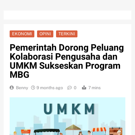
EKONOMI
OPINI
TERKINI
Pemerintah Dorong Peluang
Kolaborasi Pengusaha dan
UMKM Sukseskan Program
MBG
Benny
9 months ago
0
7 mins