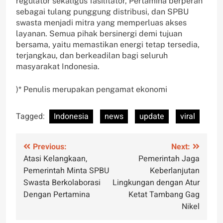
regulator sekaligus fasilitator, Pertamina berperan
sebagai tulang punggung distribusi, dan SPBU
swasta menjadi mitra yang memperluas akses
layanan. Semua pihak bersinergi demi tujuan
bersama, yaitu memastikan energi tetap tersedia,
terjangkau, dan berkeadilan bagi seluruh
masyarakat Indonesia.
)* Penulis merupakan pengamat ekonomi
Tagged:
Indonesia
news
update
viral
Post
Previous:
Next:
Atasi Kelangkaan,
Pemerintah Jaga
navigation
Pemerintah Minta SPBU
Keberlanjutan
Swasta Berkolaborasi
Lingkungan dengan Atur
Dengan Pertamina
Ketat Tambang Gag
Nikel