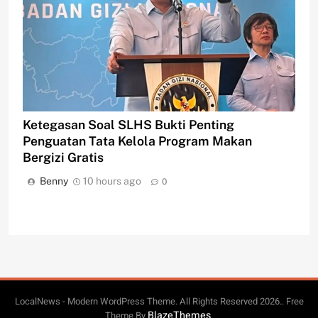
Ketegasan Soal SLHS Bukti Penting
Penguatan Tata Kelola Program Makan
Bergizi Gratis
Benny
10 hours ago
0
LocalNews - Modern WordPress Theme. All Rights Reserved 2026.. Free
BlazeThemes
Theme By
.