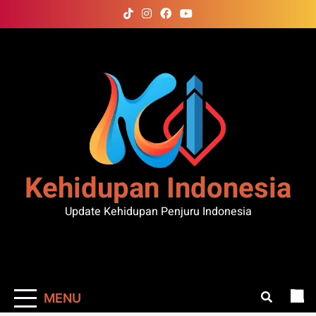
Skip
to
content
Kehidupan Indonesia
Update Kehidupan Penjuru Indonesia
MENU