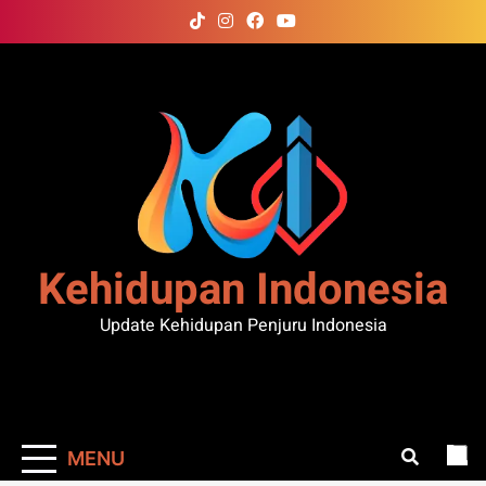
Skip
to
content
Kehidupan Indonesia
Update Kehidupan Penjuru Indonesia
MENU