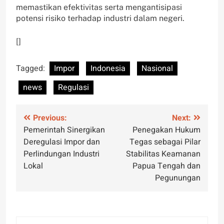
memastikan efektivitas serta mengantisipasi
potensi risiko terhadap industri dalam negeri.
[]
Tagged:
Impor
Indonesia
Nasional
news
Regulasi
Post
Previous:
Next:
Pemerintah Sinergikan
Penegakan Hukum
navigation
Deregulasi Impor dan
Tegas sebagai Pilar
Perlindungan Industri
Stabilitas Keamanan
Lokal
Papua Tengah dan
Pegunungan