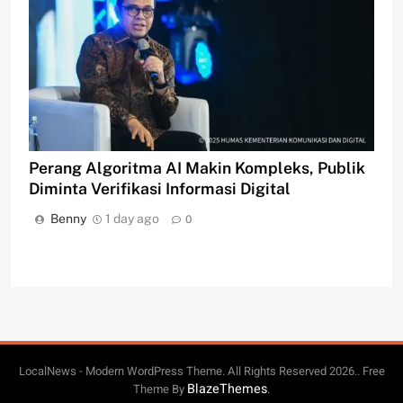
Perang Algoritma AI Makin Kompleks, Publik
Diminta Verifikasi Informasi Digital
Benny
1 day ago
0
LocalNews - Modern WordPress Theme. All Rights Reserved 2026.. Free
BlazeThemes
Theme By
.