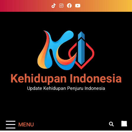
Skip
to
content
Kehidupan Indonesia
Update Kehidupan Penjuru Indonesia
MENU