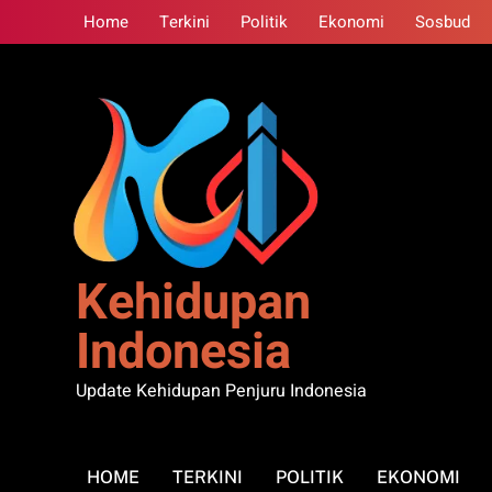
Skip
Home
Terkini
Politik
Ekonomi
Sosbud
to
content
Kehidupan
Indonesia
Update Kehidupan Penjuru Indonesia
HOME
TERKINI
POLITIK
EKONOMI