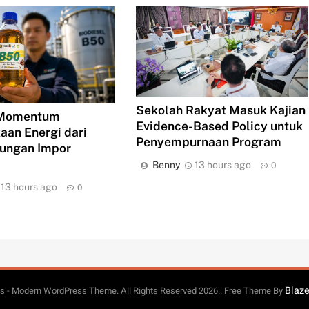
Sekolah Rakyat Masuk Kajian
 Momentum
Evidence-Based Policy untuk
an Energi dari
Penyempurnaan Program
tungan Impor
Benny
13 hours ago
0
13 hours ago
0
Blaz
 - Modern WordPress Theme. All Rights Reserved 2026.. Free Theme By