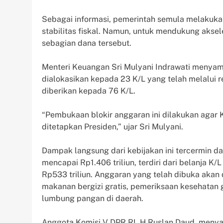
Sebagai informasi, pemerintah semula melakukan
stabilitas fiskal. Namun, untuk mendukung aks
sebagian dana tersebut.
Menteri Keuangan Sri Mulyani Indrawati menyamp
dialokasikan kepada 23 K/L yang telah melalui re
diberikan kepada 76 K/L.
“Pembukaan blokir anggaran ini dilakukan agar
ditetapkan Presiden,” ujar Sri Mulyani.
Dampak langsung dari kebijakan ini tercermin da
mencapai Rp1.406 triliun, terdiri dari belanja K/
Rp533 triliun. Anggaran yang telah dibuka aka
makanan bergizi gratis, pemeriksaan kesehatan g
lumbung pangan di daerah.
Anggota Komisi V DPR RI, H Ruslan Daud, menya