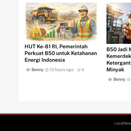
HUT Ke-81 RI, Pemerintah
B50 Jadi
Perkuat B50 untuk Ketahanan
Kemerdeka
Energi Indonesia
Ketergan
Minyak
Benny
13 hours ago
0
Benny
LocalNews