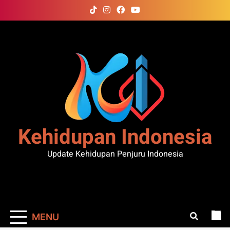
Skip
to
content
Kehidupan Indonesia
Update Kehidupan Penjuru Indonesia
MENU