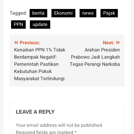
Tagged:
berita
Ekonomi
news
Pajak
PPN
update
Post
Previous:
Next:
Kenaikan PPN 1% Tidak
Arahan Presiden
navigation
Berdampak Negatif:
Prabowo Jadi Langkah
Pemerintah Pastikan
Tegas Perangi Narkoba
Kebutuhan Pokok
Masyarakat Terlindungi
LEAVE A REPLY
Your email address will not be published.
Required fields are marked
*