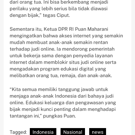
dari orang tua. Ini bisa berkembang menjadi
perilaku yang lebih serius bila tidak diawasi
dengan bijak,” tegas Ciput.
Sementara itu, Ketua DPR RI Puan Maharani
mengingatkan bahwa akses internet yang semakin
mudah membuat anak-anak semakin rentan
terhadap judi online. Ia mendorong pemerintah
untuk bekerja sama dengan penyedia layanan
internet dalam memblokir situs judi online serta
mengadakan program edukasi digital yang
melibatkan orang tua, remaja, dan anak-anak.
“Kita semua memiliki tanggung jawab untuk
menjaga anak-anak Indonesia dari bahaya judi
online. Edukasi keluarga dan pengawasan yang
bijak menjadi kunci penting dalam menghadapi
tantangan ini,” pungkas Puan.
Tagged:
Indonesia
Nasional
news