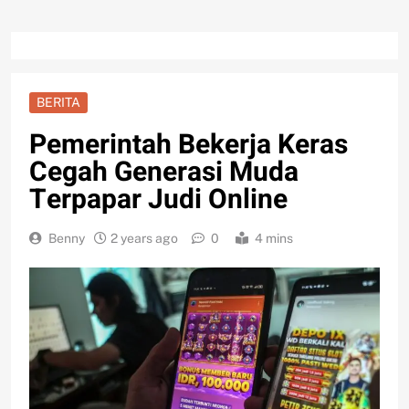
BERITA
Pemerintah Bekerja Keras
Cegah Generasi Muda
Terpapar Judi Online
Benny
2 years ago
0
4 mins