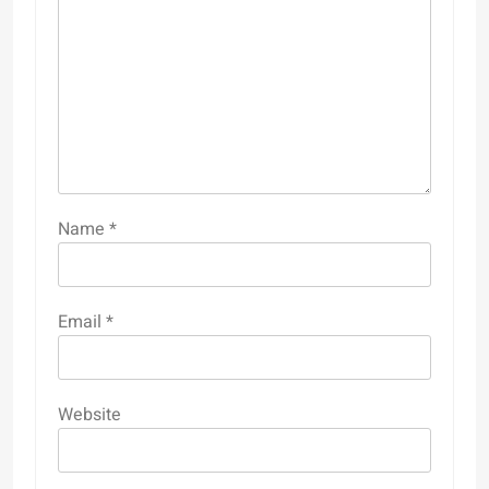
Name
*
Email
*
Website