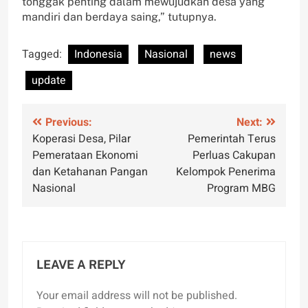
tonggak penting dalam mewujudkan desa yang
mandiri dan berdaya saing,” tutupnya.
Tagged:
Indonesia
Nasional
news
update
Post
Previous:
Next:
Koperasi Desa, Pilar
Pemerintah Terus
navigation
Pemerataan Ekonomi
Perluas Cakupan
dan Ketahanan Pangan
Kelompok Penerima
Nasional
Program MBG
LEAVE A REPLY
Your email address will not be published.