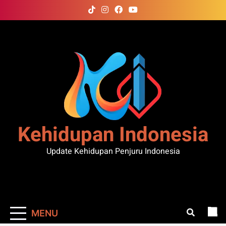
Skip
to
content
Kehidupan Indonesia
Update Kehidupan Penjuru Indonesia
MENU