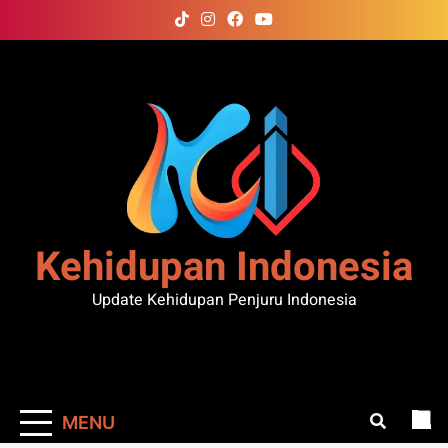
Skip
to
content
Kehidupan Indonesia
Update Kehidupan Penjuru Indonesia
MENU