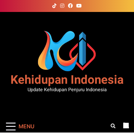
Skip
to
content
Kehidupan Indonesia
Update Kehidupan Penjuru Indonesia
MENU