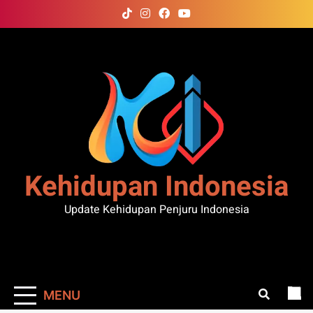
Skip
to
content
Kehidupan Indonesia
Update Kehidupan Penjuru Indonesia
MENU