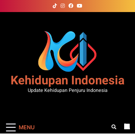
Skip
to
content
Kehidupan Indonesia
Update Kehidupan Penjuru Indonesia
MENU