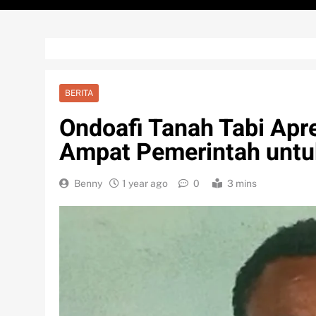
BERITA
Ondoafi Tanah Tabi Apre
Ampat Pemerintah untu
Benny
1 year ago
0
3 mins