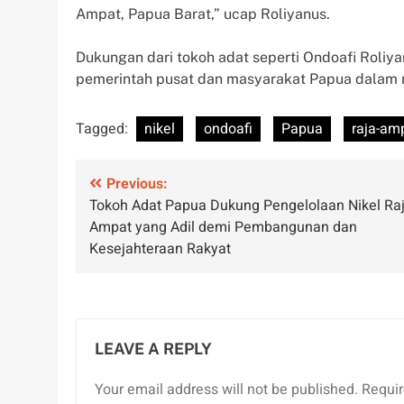
Ampat, Papua Barat,” ucap Roliyanus.
Dukungan dari tokoh adat seperti Ondoafi Roliyan
pemerintah pusat dan masyarakat Papua dalam
Tagged:
nikel
ondoafi
Papua
raja-am
Post
Previous:
Tokoh Adat Papua Dukung Pengelolaan Nikel Ra
navigation
Ampat yang Adil demi Pembangunan dan
Kesejahteraan Rakyat
LEAVE A REPLY
Your email address will not be published.
Requir