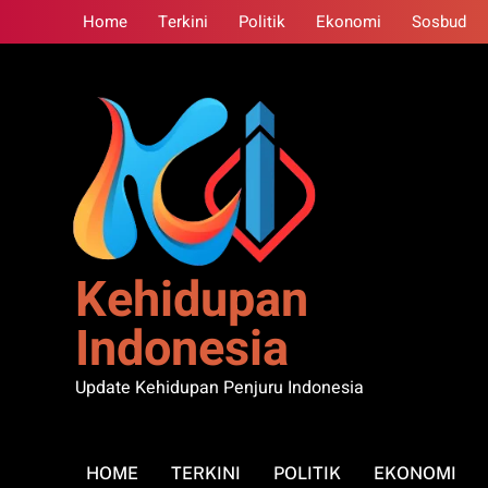
Skip
Home
Terkini
Politik
Ekonomi
Sosbud
to
content
Kehidupan
Indonesia
Update Kehidupan Penjuru Indonesia
HOME
TERKINI
POLITIK
EKONOMI