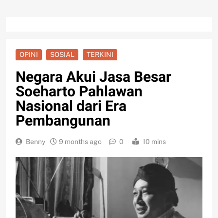
OPINI
SOSIAL
TERKINI
Negara Akui Jasa Besar
Soeharto Pahlawan
Nasional dari Era
Pembangunan
Benny
9 months ago
0
10 mins