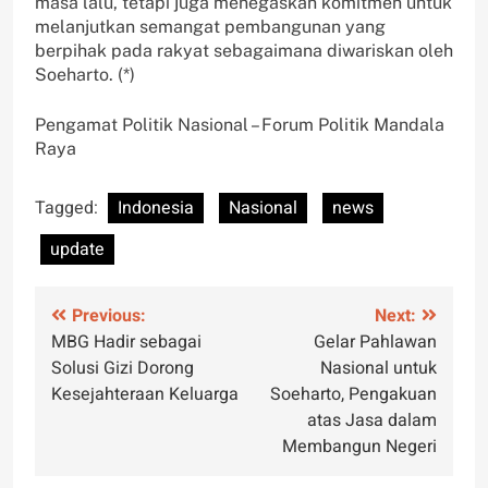
masa lalu, tetapi juga menegaskan komitmen untuk
melanjutkan semangat pembangunan yang
berpihak pada rakyat sebagaimana diwariskan oleh
Soeharto. (*)
Pengamat Politik Nasional – Forum Politik Mandala
Raya
Tagged:
Indonesia
Nasional
news
update
Post
Previous:
Next:
MBG Hadir sebagai
Gelar Pahlawan
navigation
Solusi Gizi Dorong
Nasional untuk
Kesejahteraan Keluarga
Soeharto, Pengakuan
atas Jasa dalam
Membangun Negeri