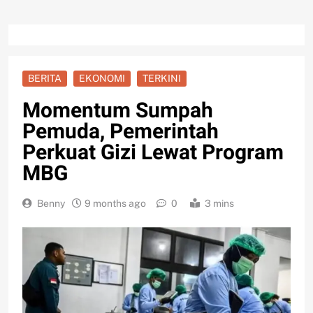
BERITA
EKONOMI
TERKINI
Momentum Sumpah
Pemuda, Pemerintah
Perkuat Gizi Lewat Program
MBG
Benny
9 months ago
0
3 mins