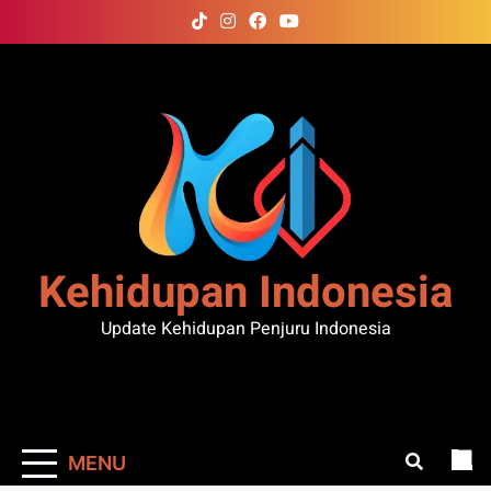
Skip
to
content
Kehidupan Indonesia
Update Kehidupan Penjuru Indonesia
MENU