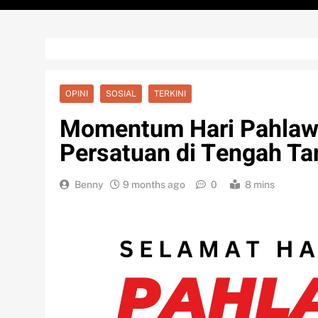
OPINI
SOSIAL
TERKINI
Momentum Hari Pahlawa
Persatuan di Tengah T
Benny
9 months ago
0
8 mins