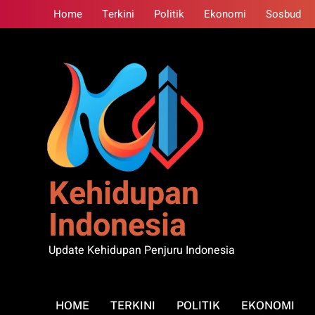
Skip
Home
Terkini
Politik
Ekonomi
Sosbud
to
content
Kehidupan
Indonesia
Update Kehidupan Penjuru Indonesia
HOME
TERKINI
POLITIK
EKONOMI