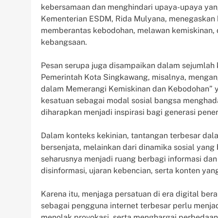
kebersamaan dan menghindari upaya-upaya yang
Kementerian ESDM, Rida Mulyana, menegaskan 
memberantas kebodohan, melawan kemiskinan, d
kebangsaan.
Pesan serupa juga disampaikan dalam sejumlah k
Pemerintah Kota Singkawang, misalnya, menga
dalam Memerangi Kemiskinan dan Kebodohan” y
kesatuan sebagai modal sosial bangsa menghadap
diharapkan menjadi inspirasi bagi generasi pen
Dalam konteks kekinian, tantangan terbesar dala
bersenjata, melainkan dari dinamika sosial yang 
seharusnya menjadi ruang berbagi informasi dan
disinformasi, ujaran kebencian, serta konten y
Karena itu, menjaga persatuan di era digital be
sebagai pengguna internet terbesar perlu menja
menolak provokasi, serta menghargai perbedaa