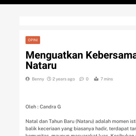
OPINI
Menguatkan Kebersama
Nataru
Benny
2 years ago
0
7 mins
Oleh : Candra G
Natal dan Tahun Baru (Nataru) adalah momen ist
balik keceriaan yang biasanya hadir, terdapat 
komunitas, maupun masyarakat luas. Kesibukan 