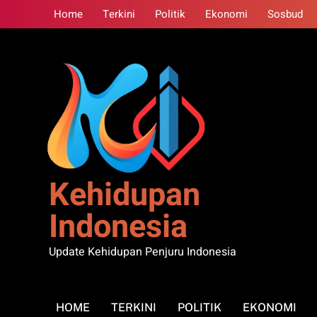
Skip
Home
Terkini
Politik
Ekonomi
Sosbud
to
content
Kehidupan
Indonesia
Update Kehidupan Penjuru Indonesia
HOME
TERKINI
POLITIK
EKONOMI