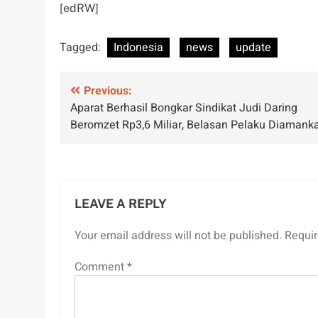
[edRW]
Tagged:
Indonesia
news
update
Post
Previous:
Aparat Berhasil Bongkar Sindikat Judi Daring
navigation
Beromzet Rp3,6 Miliar, Belasan Pelaku Diamank
LEAVE A REPLY
Your email address will not be published.
Requir
Comment
*