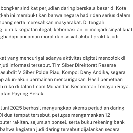
ongkar sindikat perjudian daring berskala besar di Kota
gkah ini membuktikan bahwa negara hadir dan serius dalam
mbang serta meresahkan masyarakat. Di tengah
untuk kegiatan ilegal, keberhasilan ini menjadi sinyal kuat
hadapi ancaman moral dan sosial akibat praktik judi
at yang mencurigai adanya aktivitas digital mencolok di
ti informasi tersebut, Tim Siber Direktorat Reserse
Kasubdit V Siber Polda Riau, Kompol Dany Andika, segera
dap akun-akun permainan mencurigakan. Hasil pemetaan
uah ruko di Jalan Imam Munandar, Kecamatan Tenayan Raya,
atan Payung Sekaki.
 Juni 2025 berhasil mengungkap skema perjudian daring
Di dua tempat tersebut, petugas mengamankan 12
uter rakitan, sejumlah ponsel, serta buku rekening bank
ahwa kegiatan judi daring tersebut dijalankan secara