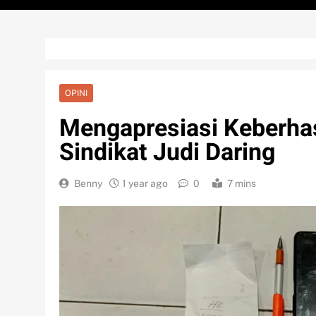
OPINI
Mengapresiasi Keberha
Sindikat Judi Daring
Benny
1 year ago
0
7 mins