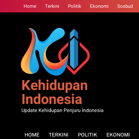
Skip
Home
Terkini
Politik
Ekonomi
Sosbud
to
content
Kehidupan
Indonesia
Update Kehidupan Penjuru Indonesia
HOME
TERKINI
POLITIK
EKONOMI