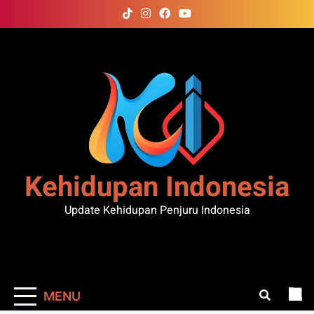
Skip
to
content
Kehidupan Indonesia
Update Kehidupan Penjuru Indonesia
MENU