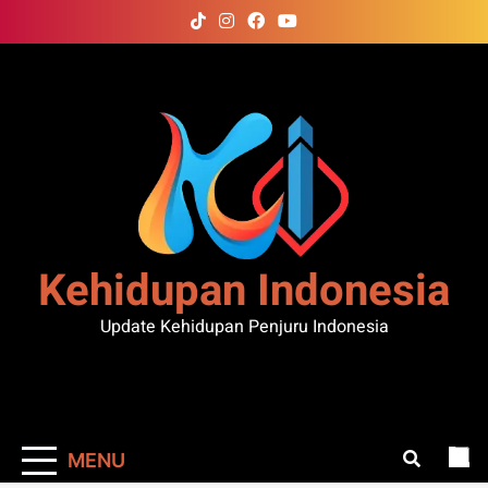
Skip
to
content
Kehidupan Indonesia
Update Kehidupan Penjuru Indonesia
MENU