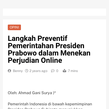
OPINI
Langkah Preventif
Pemerintahan Presiden
Prabowo dalam Menekan
Perjudian Online
Benny
2 years ago
0
7 mins
Oleh: Ahmad Gani Surya )*
Pemerintah Indonesia di bawah kepemimpinan