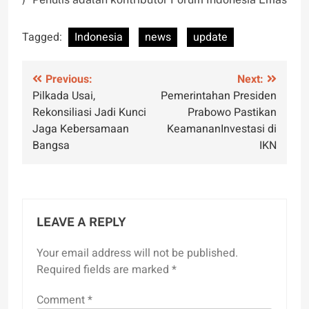
Tagged:
Indonesia
news
update
Post
Previous:
Next:
Pilkada Usai,
Pemerintahan Presiden
navigation
Rekonsiliasi Jadi Kunci
Prabowo Pastikan
Jaga Kebersamaan
KeamananInvestasi di
Bangsa
IKN
LEAVE A REPLY
Your email address will not be published.
Required fields are marked
*
Comment
*