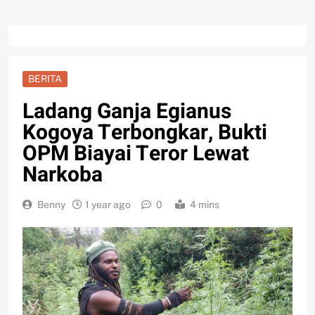
BERITA
Ladang Ganja Egianus
Kogoya Terbongkar, Bukti
OPM Biayai Teror Lewat
Narkoba
Benny
1 year ago
0
4 mins