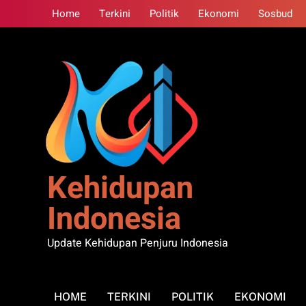
Skip
Home
Terkini
Politik
Ekonomi
Sosbud
to
content
Kehidupan
Indonesia
Update Kehidupan Penjuru Indonesia
HOME
TERKINI
POLITIK
EKONOMI