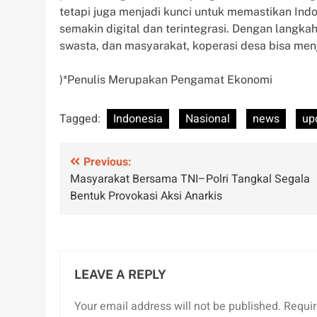
tetapi juga menjadi kunci untuk memastikan Ind
semakin digital dan terintegrasi. Dengan langka
swasta, dan masyarakat, koperasi desa bisa me
)*Penulis Merupakan Pengamat Ekonomi
Tagged:
Indonesia
Nasional
news
up
Post
Previous:
Masyarakat Bersama TNI–Polri Tangkal Segala
navigation
Bentuk Provokasi Aksi Anarkis
LEAVE A REPLY
Your email address will not be published.
Requir