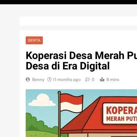
BERITA
Koperasi Desa Merah P
Desa di Era Digital
Benny
11 months ago
0
8 mins