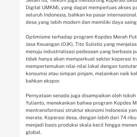
Selain itu, Telkom juga mendorong koperasi de
Digital UMKM), yang dapat memperluas akses pasa
seluruh Indonesia, bahkan ke pasar internasiona
desa yang lebih modern dan memiliki daya saing 
Optimisme terhadap program Kopdes Merah Putih 
Jasa Keuangan (OJK), Tito Sulistio yang menjel
menuju industrialisasi pedesaan yang berbasis p
tidak hanya akan memperkuat sektor koperasi tr
mempertemukan nilai-nilai lokal dengan tuntutan
konsumsi atau simpan pinjam, melainkan naik kel
bahkan ekspor.
Pernyataan senada juga disampaikan oleh tokoh
Yulianto, menekankan bahwa program Kopdes Mer
mentransformasi struktur ekonomi Indonesia yang
merata. Koperasi desa, dengan lebih dari 74 ribu
menjadi basis produksi skala kecil hingga men
global.