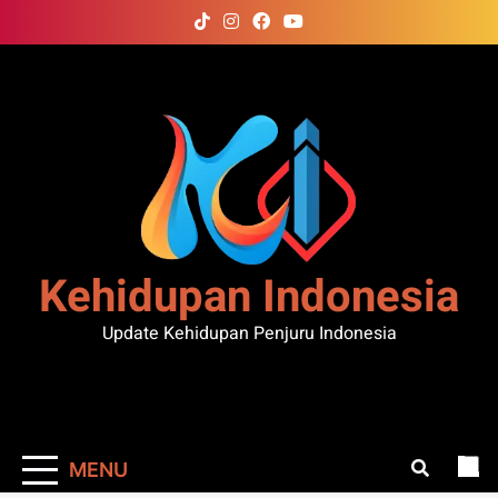
Skip
to
content
Kehidupan Indonesia
Update Kehidupan Penjuru Indonesia
MENU