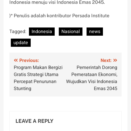
Indonesia menuju visi Indonesia Emas 2045.
)* Penulis adalah kontributor Persada Institute
Tagged:
Indonesia
Nasional
news
update
Post
Previous:
Next:
Program Makan Bergizi
Pemerintah Dorong
navigation
Gratis Strategi Utama
Pemerataan Ekonomi,
Percepat Penurunan
Wujudkan Visi Indonesia
Stunting
Emas 2045
LEAVE A REPLY