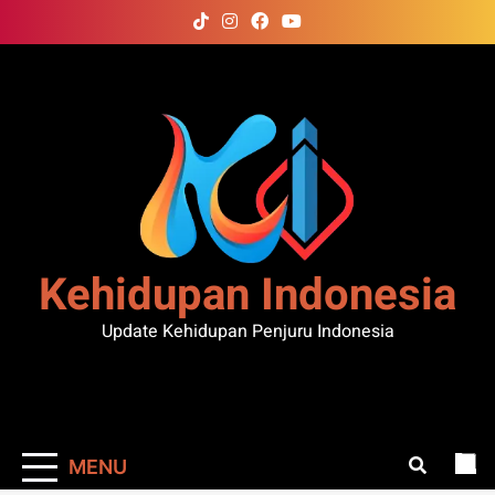
Skip
to
content
Kehidupan Indonesia
Update Kehidupan Penjuru Indonesia
MENU