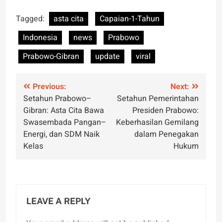
Tagged:
asta cita
Capaian-1-Tahun
Indonesia
news
Prabowo
Prabowo-Gibran
update
viral
Post
Previous:
Next:
Setahun Prabowo–
Setahun Pemerintahan
navigation
Gibran: Asta Cita Bawa
Presiden Prabowo:
Swasembada Pangan–
Keberhasilan Gemilang
Energi, dan SDM Naik
dalam Penegakan
Kelas
Hukum
LEAVE A REPLY