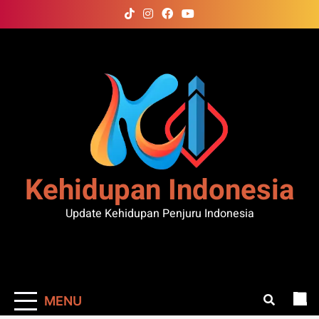
Skip
to
content
Kehidupan Indonesia
Update Kehidupan Penjuru Indonesia
MENU