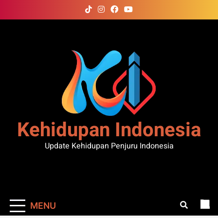
Skip
to
content
Kehidupan Indonesia
Update Kehidupan Penjuru Indonesia
MENU