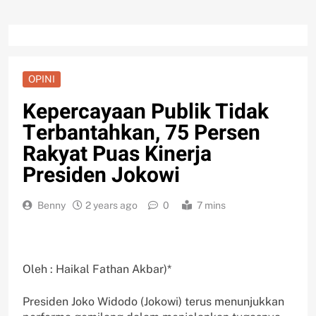
OPINI
Kepercayaan Publik Tidak
Terbantahkan, 75 Persen
Rakyat Puas Kinerja
Presiden Jokowi
Benny
2 years ago
0
7 mins
Oleh : Haikal Fathan Akbar)*
Presiden Joko Widodo (Jokowi) terus menunjukkan