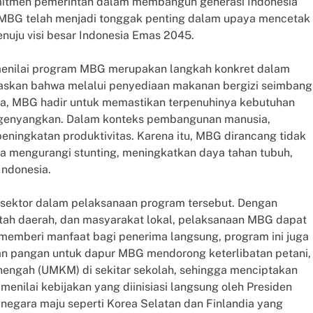
omitmen pemerintah dalam membangun generasi Indonesia
i. MBG telah menjadi tonggak penting dalam upaya mencetak
nuju visi besar Indonesia Emas 2045.
 menilai program MBG merupakan langkah konkret dalam
gaskan bahwa melalui penyediaan makanan bergizi seimbang
lita, MBG hadir untuk memastikan terpenuhinya kebutuhan
engenyangkan. Dalam konteks pembangunan manusia,
 peningkatan produktivitas. Karena itu, MBG dirancang tidak
a mengurangi stunting, meningkatkan daya tahan tubuh,
ndonesia.
s sektor dalam pelaksanaan program tersebut. Dengan
ntah daerah, dan masyarakat lokal, pelaksanaan MBG dapat
n memberi manfaat bagi penerima langsung, program ini juga
n pangan untuk dapur MBG mendorong keterlibatan petani,
nengah (UMKM) di sekitar sekolah, sehingga menciptakan
nilai kebijakan yang diinisiasi langsung oleh Presiden
-negara maju seperti Korea Selatan dan Finlandia yang