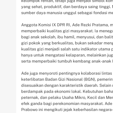
kelompok rentan, tetapi juga menjadi simbol k
yang sehat, produktif, dan berdaya saing tingg
sumber daya manusia unggul sebagai fondasi me
Anggota Komisi IX DPR RI, Ade Rezki Pratama,
memperbaiki kualitas gizi masyarakat. Ia mene
bagi anak sekolah, ibu hamil, menyusui, dan ba
gizi pokok yang berkualitas, bukan sekadar m
kualitas gizi menjadi salah satu indikator utama
hanya untuk mengatasi kelaparan, melainkan jug
serta memperbaiki tumbuh kembang anak-anak I
Ade juga menyoroti pentingnya kolaborasi linta
keterlibatan Badan Gizi Nasional (BGN), pemeri
disesuaikan dengan karakteristik daerah. Selai
berdampak pada ekonomi lokal. Kebutuhan baha
peternak, dan pelaku Usaha Mikro, Kecil dan Me
efek ganda bagi perekonomian masyarakat. Ade me
Prabowo ini mengikuti jejak keberhasilan negara