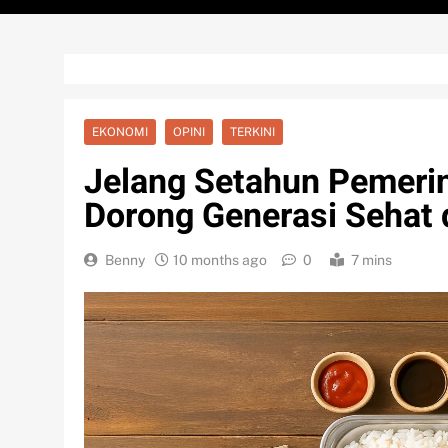
EKONOMI
OPINI
TERKINI
Jelang Setahun Pemeri
Dorong Generasi Sehat 
Benny
10 months ago
0
7 mins