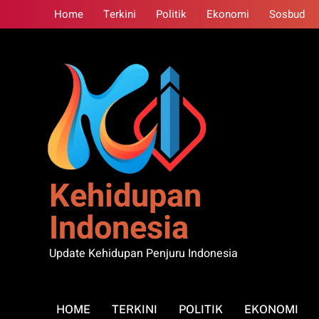
Skip
Home
Terkini
Politik
Ekonomi
Sosbud
to
content
Kehidupan
Indonesia
Update Kehidupan Penjuru Indonesia
HOME
TERKINI
POLITIK
EKONOMI