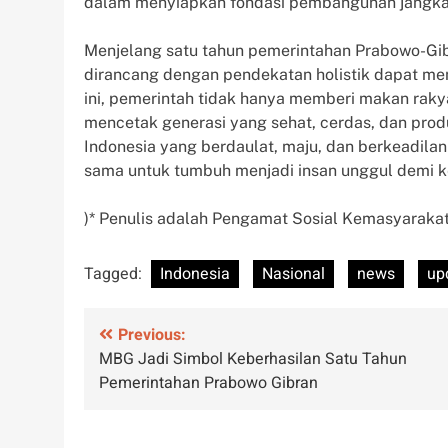
dalam menyiapkan fondasi pembangunan jangka
Menjelang satu tahun pemerintahan Prabowo-Gib
dirancang dengan pendekatan holistik dapat me
ini, pemerintah tidak hanya memberi makan rak
mencetak generasi yang sehat, cerdas, dan produ
Indonesia yang berdaulat, maju, dan berkeadilan
sama untuk tumbuh menjadi insan unggul demi k
)* Penulis adalah Pengamat Sosial Kemasyaraka
Tagged:
Indonesia
Nasional
news
up
Post
Previous:
MBG Jadi Simbol Keberhasilan Satu Tahun
navigation
Pemerintahan Prabowo Gibran