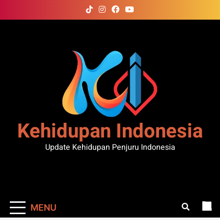
Skip
to
content
Kehidupan Indonesia
Update Kehidupan Penjuru Indonesia
MENU