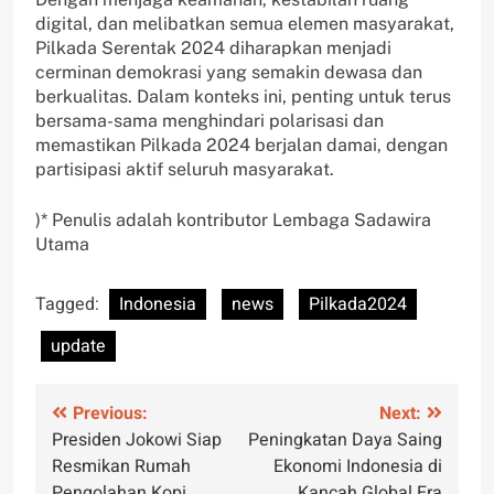
digital, dan melibatkan semua elemen masyarakat,
Pilkada Serentak 2024 diharapkan menjadi
cerminan demokrasi yang semakin dewasa dan
berkualitas. Dalam konteks ini, penting untuk terus
bersama-sama menghindari polarisasi dan
memastikan Pilkada 2024 berjalan damai, dengan
partisipasi aktif seluruh masyarakat.
)* Penulis adalah kontributor Lembaga Sadawira
Utama
Tagged:
Indonesia
news
Pilkada2024
update
Post
Previous:
Next:
Presiden Jokowi Siap
Peningkatan Daya Saing
navigation
Resmikan Rumah
Ekonomi Indonesia di
Pengolahan Kopi
Kancah Global Era