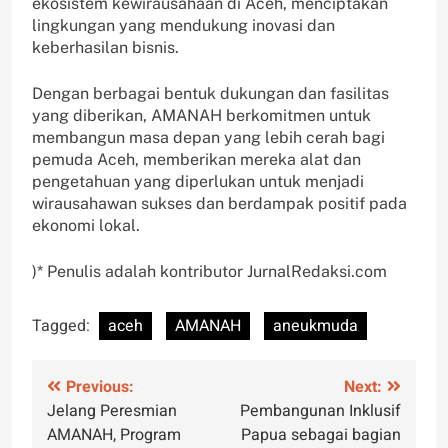
ekosistem kewirausahaan di Aceh, menciptakan
lingkungan yang mendukung inovasi dan
keberhasilan bisnis.
Dengan berbagai bentuk dukungan dan fasilitas
yang diberikan, AMANAH berkomitmen untuk
membangun masa depan yang lebih cerah bagi
pemuda Aceh, memberikan mereka alat dan
pengetahuan yang diperlukan untuk menjadi
wirausahawan sukses dan berdampak positif pada
ekonomi lokal.
)* Penulis adalah kontributor JurnalRedaksi.com
Tagged:
aceh
AMANAH
aneukmuda
Post
Previous:
Next:
Jelang Peresmian
Pembangunan Inklusif
navigation
AMANAH, Program
Papua sebagai bagian