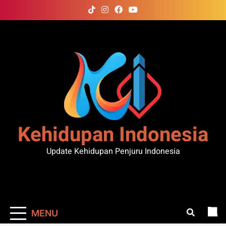
Skip
to
content
Kehidupan Indonesia
Update Kehidupan Penjuru Indonesia
MENU