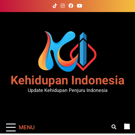
Skip
to
content
Kehidupan Indonesia
Update Kehidupan Penjuru Indonesia
MENU