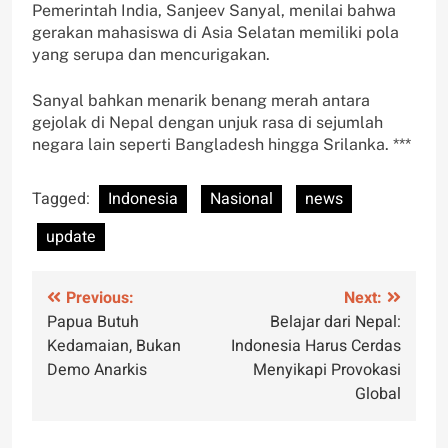
Pemerintah India, Sanjeev Sanyal, menilai bahwa
gerakan mahasiswa di Asia Selatan memiliki pola
yang serupa dan mencurigakan.
Sanyal bahkan menarik benang merah antara
gejolak di Nepal dengan unjuk rasa di sejumlah
negara lain seperti Bangladesh hingga Srilanka. ***
Tagged:
Indonesia
Nasional
news
update
Post
Previous:
Next:
Papua Butuh
Belajar dari Nepal:
navigation
Kedamaian, Bukan
Indonesia Harus Cerdas
Demo Anarkis
Menyikapi Provokasi
Global