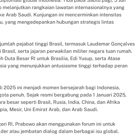
iplomasi global Indonesia. Tiba pada Sabtu pagi, 5 Juli
wo melanjutkan rangkaian lawatan internasionalnya yang
e Arab Saudi. Kunjungan ini mencerminkan intensitas
u, yang mengedepankan hubungan strategis lintas
umlah pejabat tinggi Brasil, termasuk Laudemar Gonçalves
Brasil, serta jajaran perwakilan militer negara tuan rumah.
 Duta Besar RI untuk Brasilia, Edi Yusup, serta Atase
sia yang menunjukkan antusiasme tinggi terhadap peran
 2025 ini menjadi momen bersejarah bagi Indonesia,
gota penuh. Sejak resmi bergabung pada 1 Januari 2025,
a besar seperti Brasil, Rusia, India, China, dan Afrika
pia, Mesir, Uni Emirat Arab, dan Arab Saudi.
eri RI, Prabowo akan menggunakan forum ini untuk
der atau jembatan dialog dalam berbagai isu global.