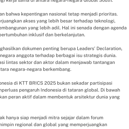
gi kerja sama di antara negara-negara Global South.
n bahwa kepentingan nasional tetap menjadi prioritas.
uangkan akses yang lebih besar terhadap teknologi,
 pembangunan yang lebih adil. Hal ini senada dengan agenda
ertumbuhan inklusif dan berkelanjutan.
hasilkan dokumen penting berupa Leaders’ Declaration,
negara anggota terhadap berbagai isu strategis dunia.
rasi lintas sektor dan aktor dalam menjawab tantangan
ntara negara-negara berkembang.
onesia di KTT BRICS 2025 bukan sekadar partisipasi
mperluas pengaruh Indonesia di tataran global. Di bawah
an peran aktif dalam membentuk arsitektur dunia yang
ak hanya siap menjadi mitra sejajar dalam forum
 pemimpin regional dan global yang memperjuangkan