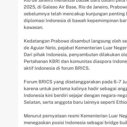
Rio de Janeiro menandai babak baru dalam peta d
2025, di Galeao Air Base, Rio de Janeiro, Prabo
sebelumnya telah mencakup kunjungan penting k
diplomasi Indonesia di bawah kepemimpinan bar
kawasan.
Kedatangan Prabowo disambut langsung oleh sej
de Aguiar Neto, pejabat Kementerian Luar Negeri 
Dari pihak Indonesia, penyambutan dilakukan oleh
Pertahanan KBRI dan komunitas diaspora Indone
aktif Indonesia di forum BRICS.
Forum BRICS yang diselenggarakan pada 6–7 Juli
karena untuk pertama kalinya hadir sebagai ang
Indonesia kini berdiri sejajar dengan negara-negar
Selatan, serta anggota baru lainnya seperti Ethio
Menurut pernyataan resmi Kementerian Luar Neg
menegaskan posisi Indonesia sebagai bridge buil