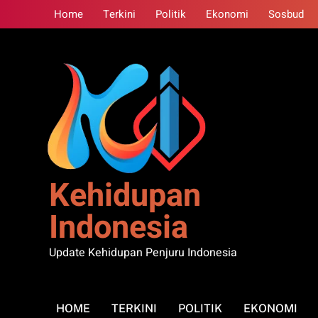
Skip
Home
Terkini
Politik
Ekonomi
Sosbud
to
content
Kehidupan
Indonesia
Update Kehidupan Penjuru Indonesia
HOME
TERKINI
POLITIK
EKONOMI