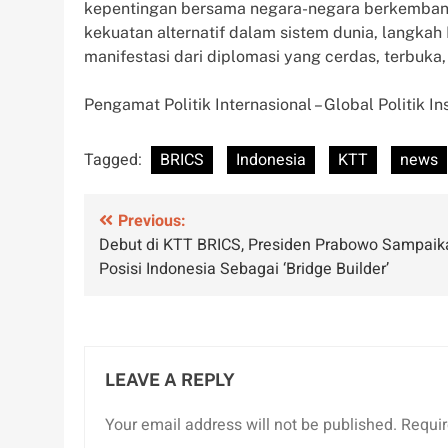
kepentingan bersama negara-negara berkembang
kekuatan alternatif dalam sistem dunia, langkah
manifestasi dari diplomasi yang cerdas, terbuka
Pengamat Politik Internasional – Global Politik In
Tagged:
BRICS
Indonesia
KTT
news
Post
Previous:
Debut di KTT BRICS, Presiden Prabowo Sampaik
navigation
Posisi Indonesia Sebagai ‘Bridge Builder’
LEAVE A REPLY
Your email address will not be published.
Requir