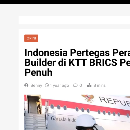
OPINI
Indonesia Pertegas Pera
Builder di KTT BRICS P
Penuh
Benny
1 year ago
0
8 mins