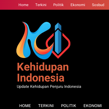
Skip
Home
Terkini
Politik
Ekonomi
Sosbud
to
content
Kehidupan
Indonesia
Update Kehidupan Penjuru Indonesia
HOME
TERKINI
POLITIK
EKONOMI