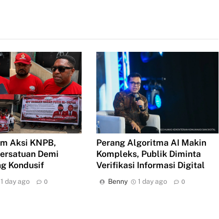
m Aksi KNPB,
Perang Algoritma AI Makin
ersatuan Demi
Kompleks, Publik Diminta
g Kondusif
Verifikasi Informasi Digital
1 day ago
Benny
1 day ago
0
0