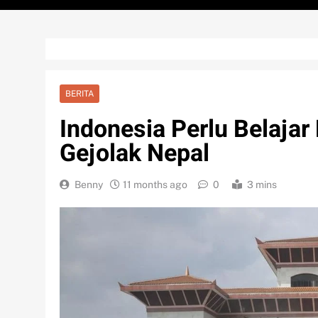
BERITA
Indonesia Perlu Belajar 
Gejolak Nepal
Benny
11 months ago
0
3 mins