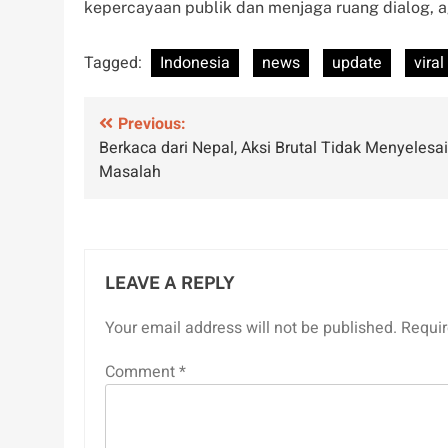
kepercayaan publik dan menjaga ruang dialog, a
Tagged:
Indonesia
news
update
viral
Post
Previous:
Berkaca dari Nepal, Aksi Brutal Tidak Menyelesa
navigation
Masalah
LEAVE A REPLY
Your email address will not be published.
Requir
Comment
*