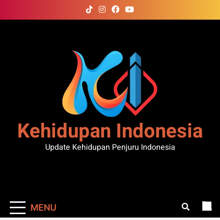
Skip
to
content
Kehidupan Indonesia
Update Kehidupan Penjuru Indonesia
MENU