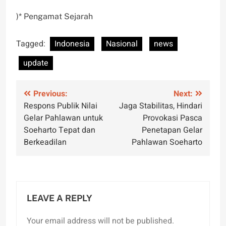
)* Pengamat Sejarah
Tagged:
Indonesia
Nasional
news
update
Post
Previous:
Next:
Respons Publik Nilai
Jaga Stabilitas, Hindari
navigation
Gelar Pahlawan untuk
Provokasi Pasca
Soeharto Tepat dan
Penetapan Gelar
Berkeadilan
Pahlawan Soeharto
LEAVE A REPLY
Your email address will not be published.