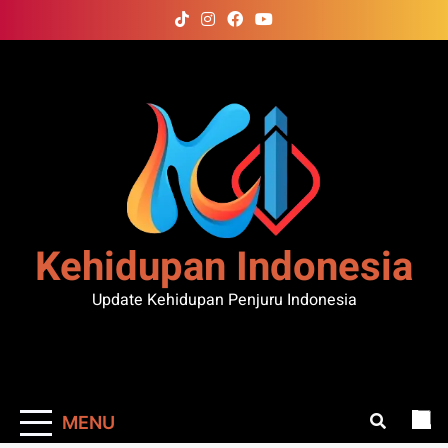
Skip
to
content
Kehidupan Indonesia
Update Kehidupan Penjuru Indonesia
MENU