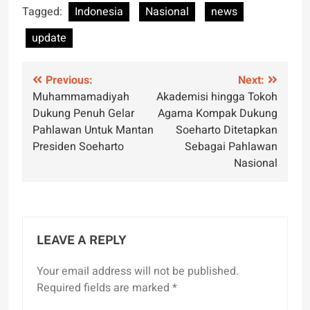
Tagged:
Indonesia
Nasional
news
update
Post
Previous:
Next:
Muhammamadiyah
Akademisi hingga Tokoh
navigation
Dukung Penuh Gelar
Agama Kompak Dukung
Pahlawan Untuk Mantan
Soeharto Ditetapkan
Presiden Soeharto
Sebagai Pahlawan
Nasional
LEAVE A REPLY
Your email address will not be published.
Required fields are marked
*