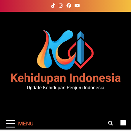
Skip
to
content
Kehidupan Indonesia
Update Kehidupan Penjuru Indonesia
MENU