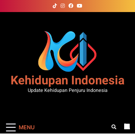
Skip
to
content
Kehidupan Indonesia
Update Kehidupan Penjuru Indonesia
MENU