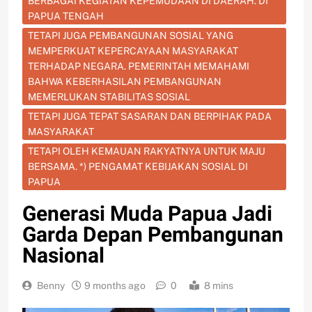
BERBAGAI KEGIATAN KEPEMUDAAN DI DAERAH. DI
PAPUA TENGAH
TETAPI JUGA PEMBANGUNAN SOSIAL YANG
MEMPERKUAT KEPERCAYAAN MASYARAKAT
TERHADAP NEGARA. PEMERINTAH MEMAHAMI
BAHWA KEBERHASILAN PEMBANGUNAN
MEMERLUKAN STABILITAS SOSIAL
TETAPI JUGA TEPAT SASARAN DAN BERPIHAK PADA
MASYARAKAT
TETAPI OLEH KEMAUAN RAKYATNYA UNTUK MAJU
BERSAMA. *) PENGAMAT KEBIJAKAN SOSIAL DI
PAPUA
Generasi Muda Papua Jadi
Garda Depan Pembangunan
Nasional
Benny
9 months ago
0
8 mins