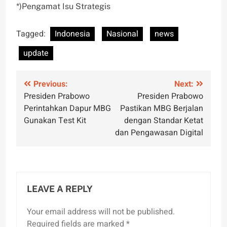
*)Pengamat Isu Strategis
Tagged:
Indonesia
Nasional
news
update
Post
Previous:
Next:
Presiden Prabowo
Presiden Prabowo
navigation
Perintahkan Dapur MBG
Pastikan MBG Berjalan
Gunakan Test Kit
dengan Standar Ketat
dan Pengawasan Digital
LEAVE A REPLY
Your email address will not be published.
Required fields are marked
*