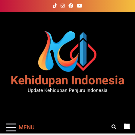
Skip
to
content
Kehidupan Indonesia
Update Kehidupan Penjuru Indonesia
MENU