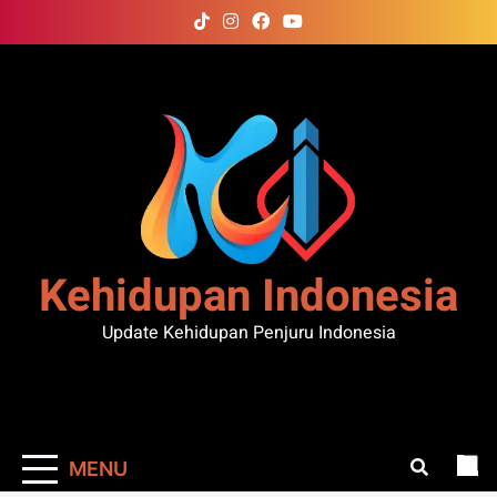
Skip
to
content
Kehidupan Indonesia
Update Kehidupan Penjuru Indonesia
MENU