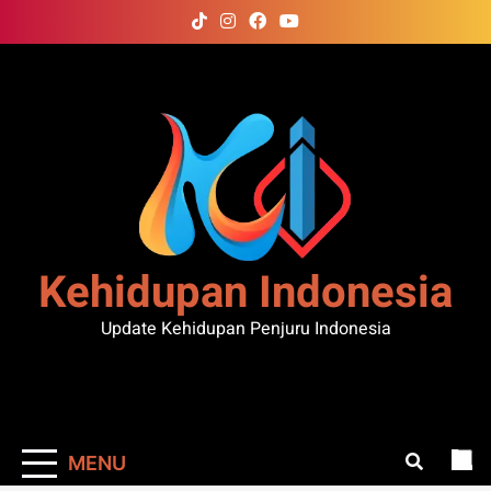
Skip
to
content
Kehidupan Indonesia
Update Kehidupan Penjuru Indonesia
MENU