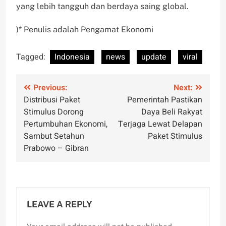
yang lebih tangguh dan berdaya saing global.
)* Penulis adalah Pengamat Ekonomi
Tagged:
Indonesia
news
update
viral
Post
Previous:
Next:
Distribusi Paket
Pemerintah Pastikan
navigation
Stimulus Dorong
Daya Beli Rakyat
Pertumbuhan Ekonomi,
Terjaga Lewat Delapan
Sambut Setahun
Paket Stimulus
Prabowo – Gibran
LEAVE A REPLY