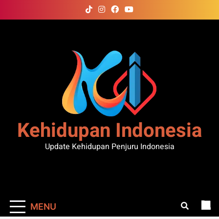
Skip
to
content
Kehidupan Indonesia
Update Kehidupan Penjuru Indonesia
MENU