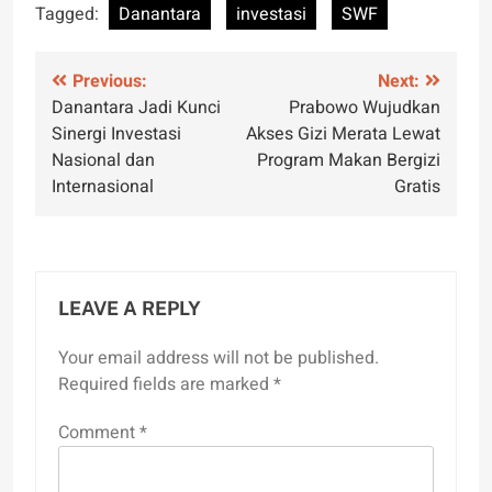
Tagged:
Danantara
investasi
SWF
Post
Previous:
Next:
Danantara Jadi Kunci
Prabowo Wujudkan
navigation
Sinergi Investasi
Akses Gizi Merata Lewat
Nasional dan
Program Makan Bergizi
Internasional
Gratis
LEAVE A REPLY
Your email address will not be published.
Required fields are marked
*
Comment
*