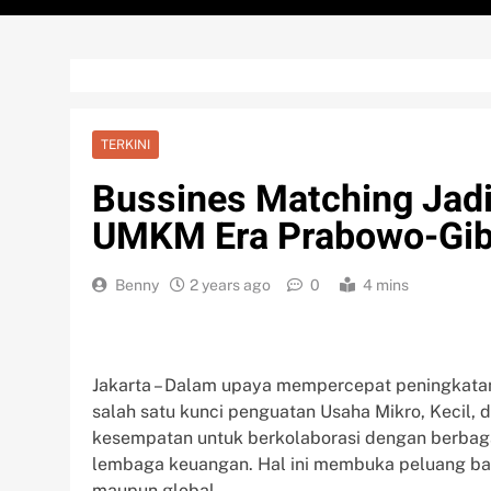
TERKINI
Bussines Matching Jadi
UMKM Era Prabowo-Gib
Benny
2 years ago
0
4 mins
Jakarta – Dalam upaya mempercepat peningkatan
salah satu kunci penguatan Usaha Mikro, Kecil,
kesempatan untuk berkolaborasi dengan berbagai 
lembaga keuangan. Hal ini membuka peluang bar
maupun global.