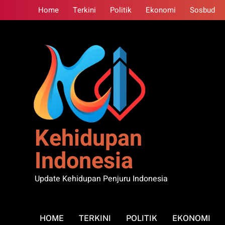
Skip
Home
Terkini
Politik
Ekonomi
Sosbud
to
content
Kehidupan
Indonesia
Update Kehidupan Penjuru Indonesia
HOME
TERKINI
POLITIK
EKONOMI