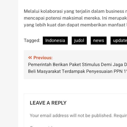
Melalui kolaborasi yang terjalin dalam busines
mencapai potensi maksimal mereka. Ini merupa
yang lebih kuat dan dapat memberikan manfaat l
Tagged:
Indonesia
judol
news
updat
Post
Previous:
Pemerintah Berikan Paket Stimulus Demi Jaga 
navigation
Beli Masyarakat Terdampak Penyesuaian PPN 
LEAVE A REPLY
Your email address will not be published.
Requir