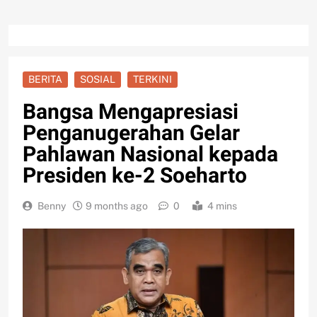
BERITA
SOSIAL
TERKINI
Bangsa Mengapresiasi
Penganugerahan Gelar
Pahlawan Nasional kepada
Presiden ke-2 Soeharto
Benny
9 months ago
0
4 mins