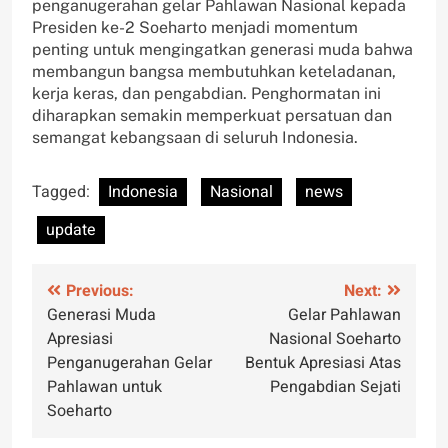
penganugerahan gelar Pahlawan Nasional kepada
Presiden ke-2 Soeharto menjadi momentum
penting untuk mengingatkan generasi muda bahwa
membangun bangsa membutuhkan keteladanan,
kerja keras, dan pengabdian. Penghormatan ini
diharapkan semakin memperkuat persatuan dan
semangat kebangsaan di seluruh Indonesia.
Tagged:
Indonesia
Nasional
news
update
Post
Previous:
Next:
Generasi Muda
Gelar Pahlawan
navigation
Apresiasi
Nasional Soeharto
Penganugerahan Gelar
Bentuk Apresiasi Atas
Pahlawan untuk
Pengabdian Sejati
Soeharto