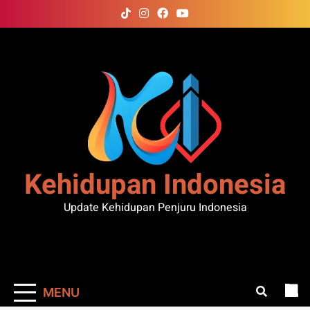
Skip
to
content
Kehidupan Indonesia
Update Kehidupan Penjuru Indonesia
MENU