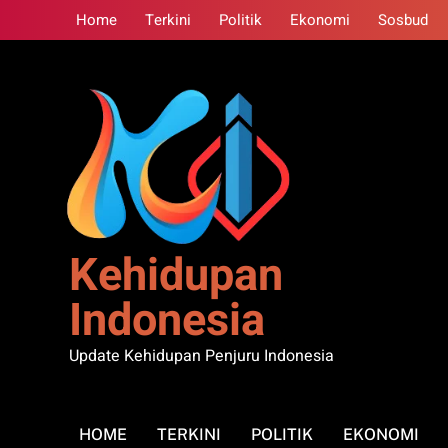
Skip
Home
Terkini
Politik
Ekonomi
Sosbud
to
content
Kehidupan
Indonesia
Update Kehidupan Penjuru Indonesia
HOME
TERKINI
POLITIK
EKONOMI