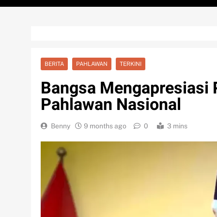
BERITA
PAHLAWAN
TERKINI
Bangsa Mengapresiasi 
Pahlawan Nasional
Benny
9 months ago
0
3 mins