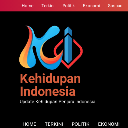
Skip
Home
Terkini
Politik
Ekonomi
Sosbud
to
content
Kehidupan
Indonesia
Update Kehidupan Penjuru Indonesia
HOME
TERKINI
POLITIK
EKONOMI